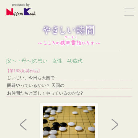
togg
navi
[父へ・母へ]の想い 女性 40歳代
【第16次応募作品】
じいじい、今日も天国で
囲碁やっているかい？ 天国の
お仲間たちと楽しくやっているのかな?