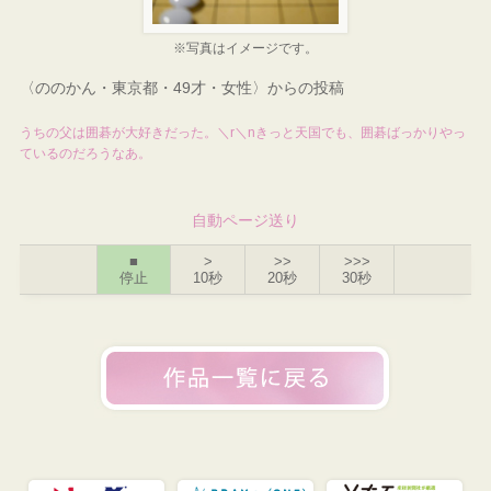
※写真はイメージです。
〈ののかん・東京都・49才・女性〉からの投稿
うちの父は囲碁が大好きだった。＼r＼nきっと天国でも、囲碁ばっかりやっ
ているのだろうなあ。
自動ページ送り
■
>
>>
>>>
停止
10秒
20秒
30秒