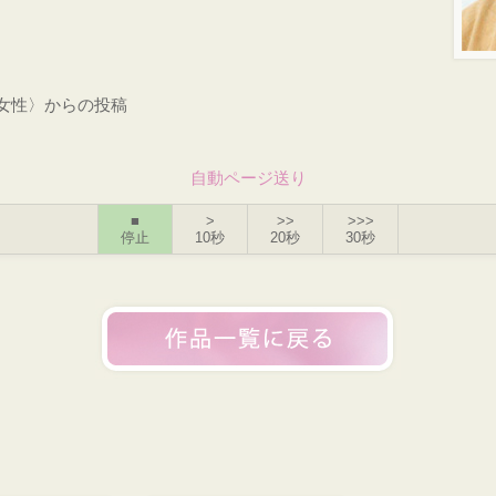
・女性〉からの投稿
自動ページ送り
■
>
>>
>>>
停止
10秒
20秒
30秒