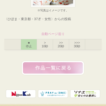
※写真はイメージです。
〈ひぽま・東京都・37才・女性〉からの投稿
自動ページ送り
■
>
>>
>>>
停止
10秒
20秒
30秒