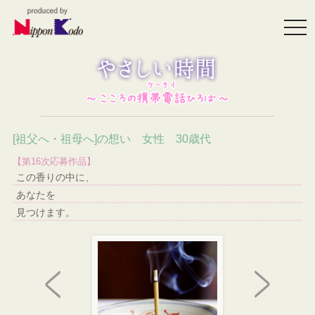
togg
navi
[祖父へ・祖母へ]の想い 女性 30歳代
【第16次応募作品】
この香りの中に、
あなたを
見つけます。