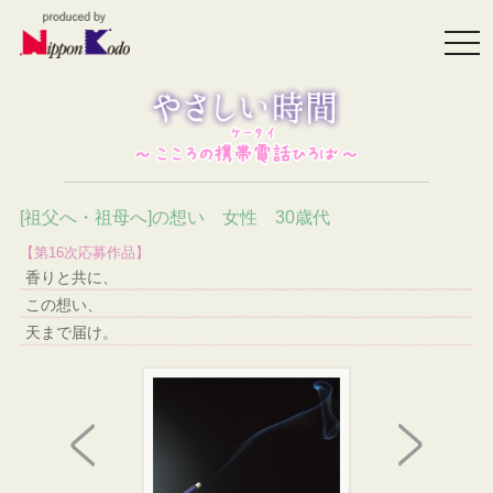
togg
navi
[祖父へ・祖母へ]の想い 女性 30歳代
【第16次応募作品】
香りと共に、
この想い、
天まで届け。