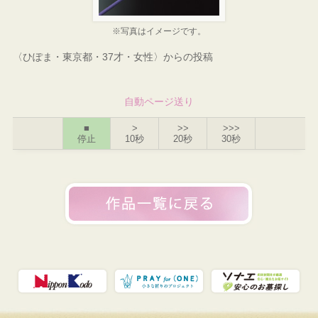
※写真はイメージです。
〈ひぽま・東京都・37才・女性〉からの投稿
自動ページ送り
■
>
>>
>>>
停止
10秒
20秒
30秒