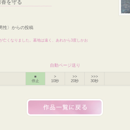
線香を守る
・男性〉からの投稿
娘が亡くなりました。墓地は遠く、あれから3度しかお
自動ページ送り
■
>
>>
>>>
停止
10秒
20秒
30秒