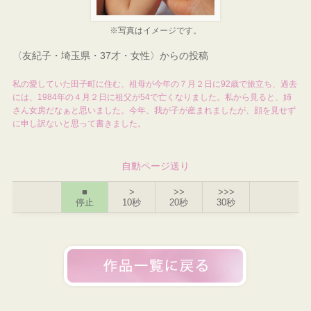
※写真はイメージです。
〈友紀子・埼玉県・37才・女性〉からの投稿
私の愛していた田子町に住む、祖母が今年の７月２日に92歳で旅立ち、過去
には、1984年の４月２日に祖父が54で亡くなりました。私から見ると、姉
さん女房だなぁと思いました。今年、我が子が産まれましたが、顔を見せず
に申し訳ないと思って書きました。
自動ページ送り
■
>
>>
>>>
停止
10秒
20秒
30秒