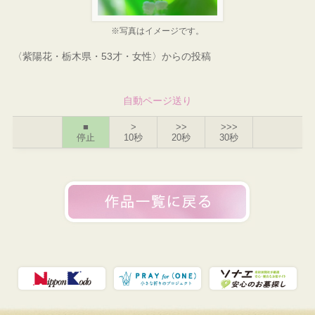
※写真はイメージです。
〈紫陽花・栃木県・53才・女性〉からの投稿
自動ページ送り
■
>
>>
>>>
停止
10秒
20秒
30秒