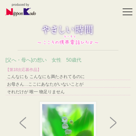
togg
navi
[父へ・母へ]の想い 女性 50歳代
【第18次応募作品】
こんなにも こんなにも満たされてるのに
お母さん…ここにあなたがいないことが
それだけが 唯一 物足りません