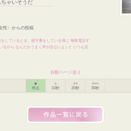
れちゃいそうだ
・女性〉からの投稿
省をしているとき、留守番をしている母に 毎晩電話す
いるから なんだかうまく声が出ないよ｣ と いつも言
自動ページ送り
■
>
>>
>>>
停止
10秒
20秒
30秒