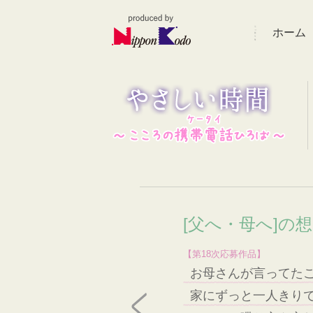
ホーム
[父へ・母へ]の
【第18次応募作品】
お母さんが言ってたこ
家にずっと一人きり