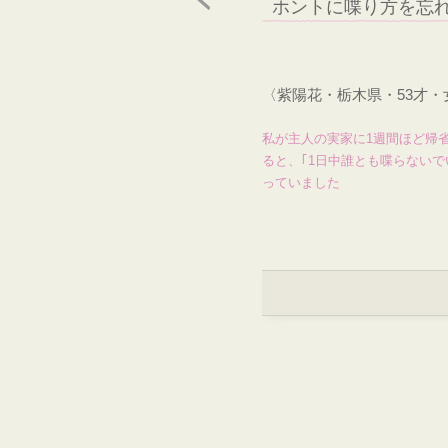
ホントに喋り方を忘
〈紫陽花・栃木県・53才
私が主人の実家に1週間ほど帰
ると、｢1日中誰とも喋らないで
っていました