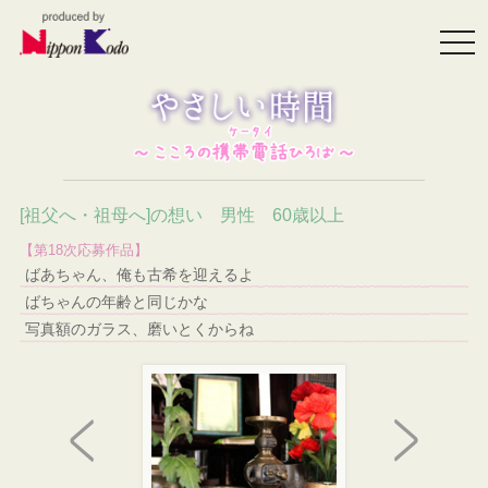
togg
navi
[祖父へ・祖母へ]の想い 男性 60歳以上
【第18次応募作品】
ばあちゃん、俺も古希を迎えるよ
ばちゃんの年齢と同じかな
写真額のガラス、磨いとくからね