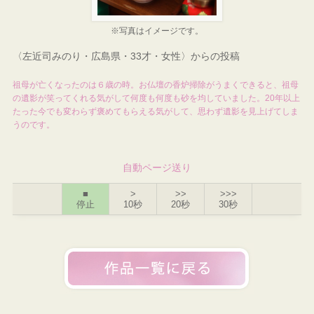
※写真はイメージです。
〈左近司みのり・広島県・33才・女性〉からの投稿
祖母が亡くなったのは６歳の時。お仏壇の香炉掃除がうまくできると、祖母
の遺影が笑ってくれる気がして何度も何度も砂を均していました。20年以上
たった今でも変わらず褒めてもらえる気がして、思わず遺影を見上げてしま
うのです。
自動ページ送り
■
>
>>
>>>
停止
10秒
20秒
30秒