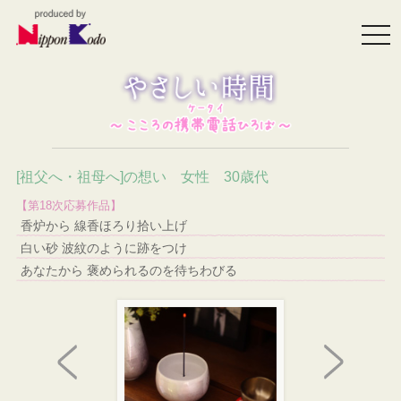
togg
navi
[祖父へ・祖母へ]の想い 女性 30歳代
【第18次応募作品】
香炉から 線香ほろり拾い上げ
白い砂 波紋のように跡をつけ
あなたから 褒められるのを待ちわびる