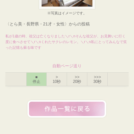
※写真はイメージです。
〈とら美・長野県・21才・女性〉からの投稿
私が1歳の時、祖父は亡くなりました＼r＼nそんな祖父が、お見舞いに行く
度に食べさせて＼r＼nくれたサクレのレモン。＼r＼n私にとってみんなで笑
った記憶も蘇る味です
自動ページ送り
■
>
>>
>>>
停止
10秒
20秒
30秒