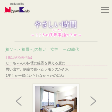
togg
navi
[祖父へ・祖母へ]の想い 女性 ～20歳代
【第18次応募作品】
じーちゃんの仏壇に線香を供える度に
思い出す、病室で食べたレモンのかき氷
1年しか一緒にいられなかったのにね