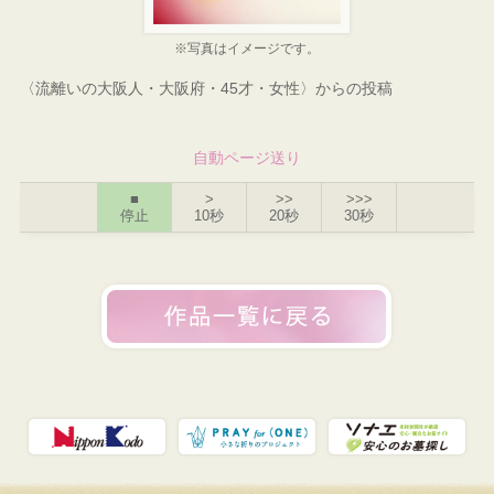
※写真はイメージです。
〈流離いの大阪人・大阪府・45才・女性〉からの投稿
自動ページ送り
■
>
>>
>>>
停止
10秒
20秒
30秒