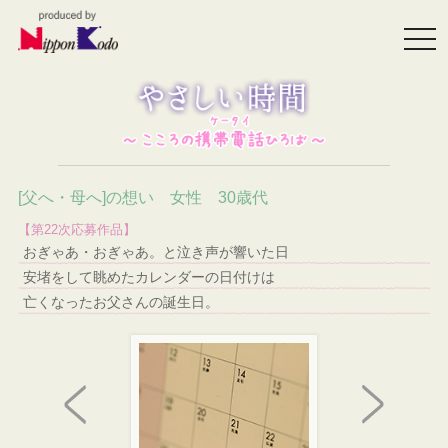
togg
navi
[父へ・母へ]の想い 女性 30歳代
【第22次応募作品】
おぎゃあ・おぎゃあ。と泣き声が響いた日
安堵をして眺めたカレンダーの日付けは
亡くなったお父さんの誕生日。