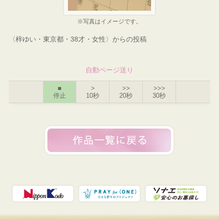
※写真はイメージです。
〈梓ゆい・東京都・38才・女性〉からの投稿
自動ページ送り
■
>
>>
>>>
停止
10秒
20秒
30秒