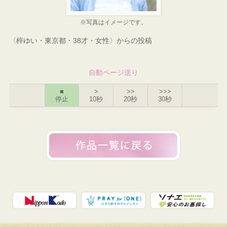
※写真はイメージです。
〈梓ゆい・東京都・38才・女性〉からの投稿
自動ページ送り
■
>
>>
>>>
停止
10秒
20秒
30秒