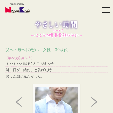
togg
navi
[父へ・母へ]の想い 女性 30歳代
【第22次応募作品】
すやすやと眠る2人目の甥っ子
誕生日が一緒だ。と告げた時
笑った顔が見たかった。