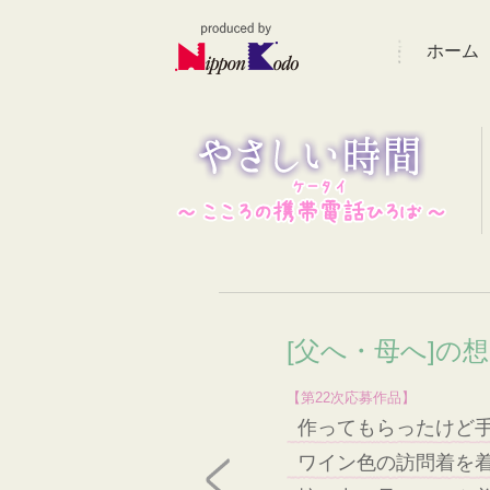
ホーム
[父へ・母へ]の
【第22次応募作品】
作ってもらったけど
ワイン色の訪問着を