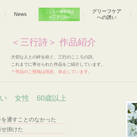
グリーフケア
こころの携帯電話
News
<三行詩>
への誘い
＜三行詩＞ 作品紹介
大切な人との絆を紡ぐ、三行のこころの詩。
これまでに寄せられた作品をご紹介しています。
＊作品のご投稿は現在、休止しています。
想い 女性 60歳以上
手を通すことのなかった
着せ掛けた