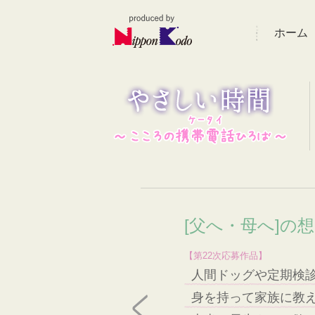
ホーム
[父へ・母へ]の
【第22次応募作品】
人間ドッグや定期検
身を持って家族に教