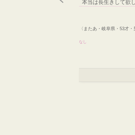
本当は長生きして欲
〈またあ・岐阜県・53才
なし