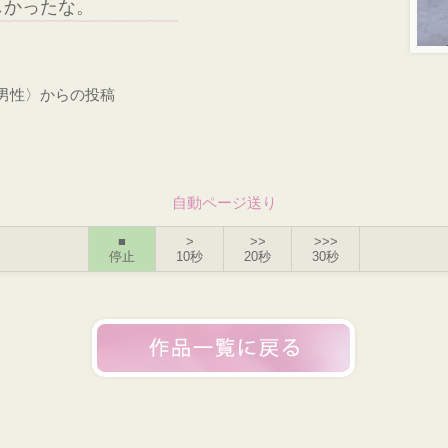
しかったな。
・男性〉からの投稿
自動ページ送り
■
>
>>
>>>
停止
10秒
20秒
30秒