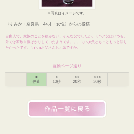
※写真はイメージです。
〈すみか・奈良県・44才・女性〉からの投稿
自由人で、家族のことを顧みない、そんな父でしたが、＼r＼n父はいつも、
外では家族自慢ばかりしていたようです。。。＼r＼n父ともっともっと語り
たかったです。＼r＼nお父さんお元気ですか。
自動ページ送り
■
>
>>
>>>
停止
10秒
20秒
30秒