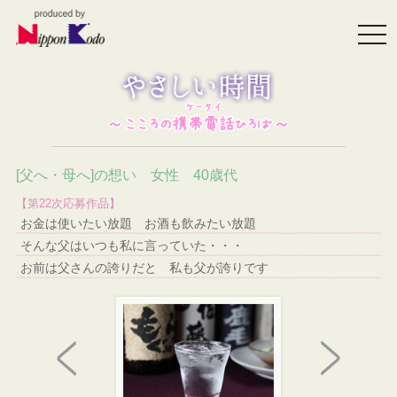
togg
navi
[父へ・母へ]の想い 女性 40歳代
【第22次応募作品】
お金は使いたい放題 お酒も飲みたい放題
そんな父はいつも私に言っていた・・・
お前は父さんの誇りだと 私も父が誇りです