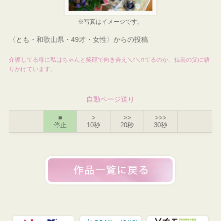
※写真はイメージです。
〈とも・和歌山県・49才・女性〉からの投稿
介護してる母に私はちゃんと笑顔で向き合え＼r＼nてるのか、仏前の父に語
りかけています。
自動ページ送り
■
>
>>
>>>
停止
10秒
20秒
30秒