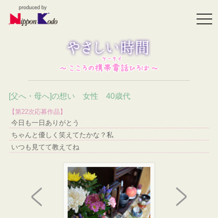
togg
navi
[父へ・母へ]の想い 女性 40歳代
【第22次応募作品】
今日も一日ありがとう
ちゃんと優しく笑えてたかな？私
いつも見てて教えてね