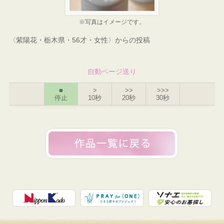
※写真はイメージです。
〈紫陽花・栃木県・56才・女性〉からの投稿
自動ページ送り
■
>
>>
>>>
停止
10秒
20秒
30秒