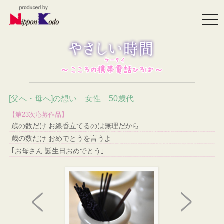
togg
navi
[父へ・母へ]の想い 女性 50歳代
【第23次応募作品】
歳の数だけ お線香立てるのは無理だから
歳の数だけ おめでとうを言うよ
｢お母さん 誕生日おめでとう｣