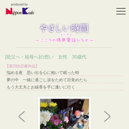
togg
navi
[祖父へ・祖母へ]の想い 女性 30歳代
【第23次応募作品】
悩める夜 思い出を心に抱いて眠った時
夢の中 一緒に過ごし涙をためて目覚めたら
もう大丈夫とお線香を手に逢いに行く