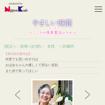
togg
navi
[祖父へ・祖母へ]の想い 女性 ～20歳代
【第23次応募作品】
何度でも思い出すのは
おばあちゃんの優しくて明るい笑顔
また傍で笑ってほしい