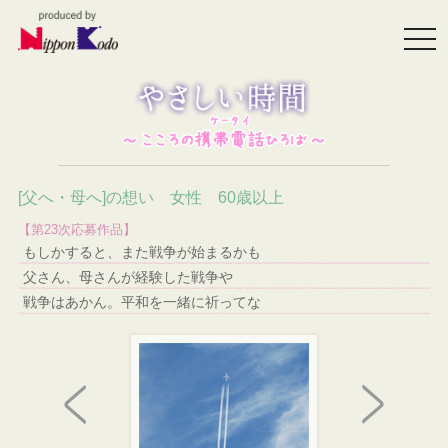
togg
navi
[父へ・母へ]の想い 女性 60歳以上
【第23次応募作品】
もしかすると、また戦争が始まるかも
父さん、母さんが経験した戦争や
戦争はあかん。平和を一緒に祈ってな