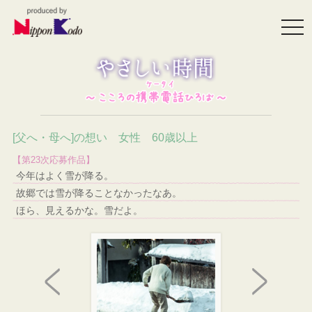
togg
navi
[父へ・母へ]の想い 女性 60歳以上
【第23次応募作品】
今年はよく雪が降る。
故郷では雪が降ることなかったなあ。
ほら、見えるかな。雪だよ。