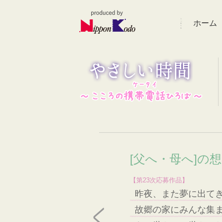
ホーム
[父へ・母へ]の
【第23次応募作品】
昨夜、また夢に出て
故郷の家にみんな集