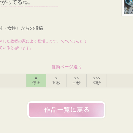
ながってるね。
1才・女性〉からの投稿
体した故郷の家によく登場します。＼r＼nほんとう
ていると思います。
自動ページ送り
■
>
>>
>>>
停止
10秒
20秒
30秒