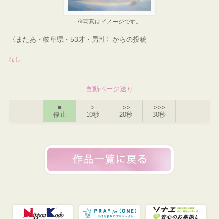
※写真はイメージです。
〈またあ・岐阜県・53才・男性〉からの投稿
なし
自動ページ送り
■
>
>>
>>>
停止
10秒
20秒
30秒