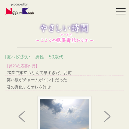
togg
navi
[友へ]の想い 男性 50歳代
【第23次応募作品】
20歳で旅立つなんて早すぎだ、お前
笑い皺がチャームポイントだった
君の真似するオレを許せ