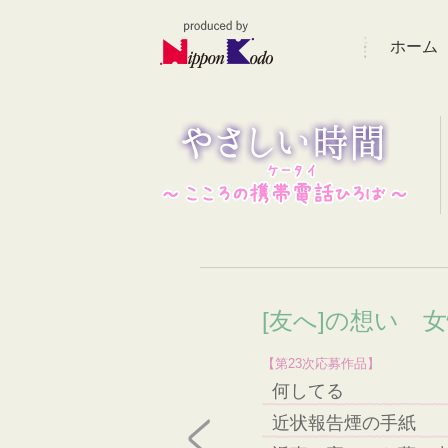
ホーム
[友へ]の想い 女
【第23次応募作品】
何してる
近状報告煙の手紙