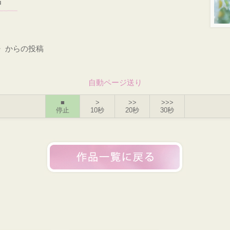
中
〉からの投稿
自動ページ送り
■
>
>>
>>>
停止
10秒
20秒
30秒