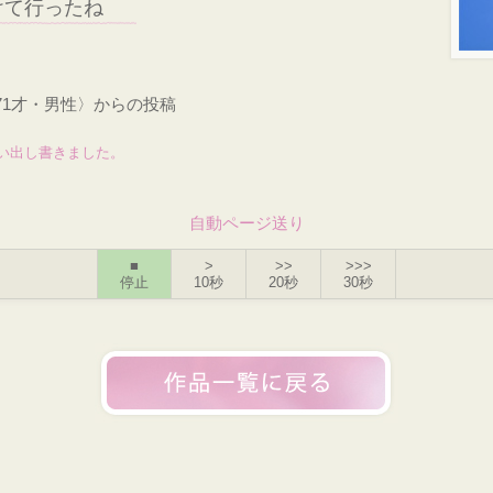
けて行ったね
71才・男性〉からの投稿
い出し書きました。
自動ページ送り
■
>
>>
>>>
停止
10秒
20秒
30秒