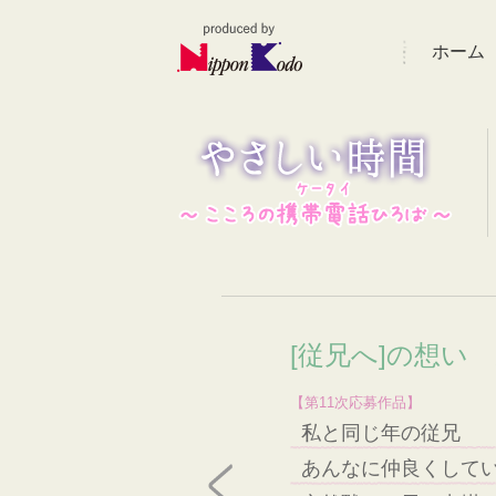
ホーム
[従兄へ]の想い
【第11次応募作品】
私と同じ年の従兄
あんなに仲良くして