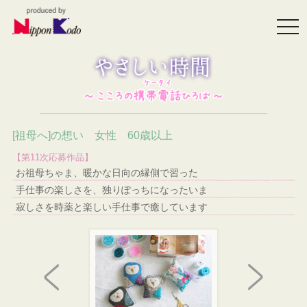
togg
navi
[祖母へ]の想い 女性 60歳以上
【第11次応募作品】
お祖母ちゃま、暖かな日向の縁側で習った
手仕事の楽しさを、独りぽっちになったいま
寂しさを時薬と楽しい手仕事で癒しています