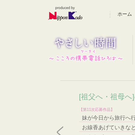
ホーム
[祖父へ・祖母へ
【第11次応募作品】
妹が今日から旅行へ
お線香あげていきな