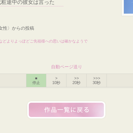
化粧途中の彼女は言った
・女性〉からの投稿
などよりよっぽどご先祖様への思いは確かなようで
自動ページ送り
■
>
>>
>>>
停止
10秒
20秒
30秒