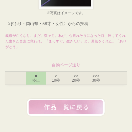
※写真はイメージです。
〈ぽぷり・岡山県・58才・女性〉からの投稿
義母が亡くなり、まだ、数ヶ月。私が、心折れそうになった時、届けてくれ
た生きた言葉に救われ、 「まっすぐ、生きたい」と、勇気をくれた。「あり
がとう」
自動ページ送り
■
>
>>
>>>
停止
10秒
20秒
30秒