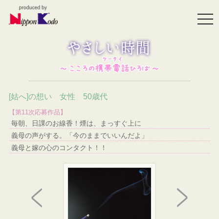
togg
navi
[姑へ]の想い 女性 50歳代
【第11次応募作品】
毎朝、日課のお線香！煙は、まっすぐ上に
義母の声がする。「今のままでいいんだよ」
義母と嫁の心のコンタクト！！