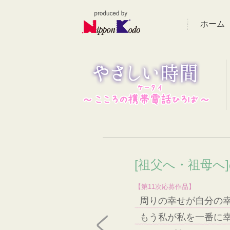
ホーム
[祖父へ・祖母へ
【第11次応募作品】
周りの幸せが自分の
もう私が私を一番に