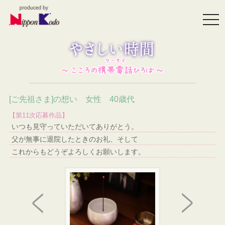
togg
navi
[ご先祖さま]の想い 女性 40歳代
【第11次応募作品】
いつも見守っていただいてありがとう。
父が無事に退院したときのお礼、そして
これからもどうぞよろしくお願いします。