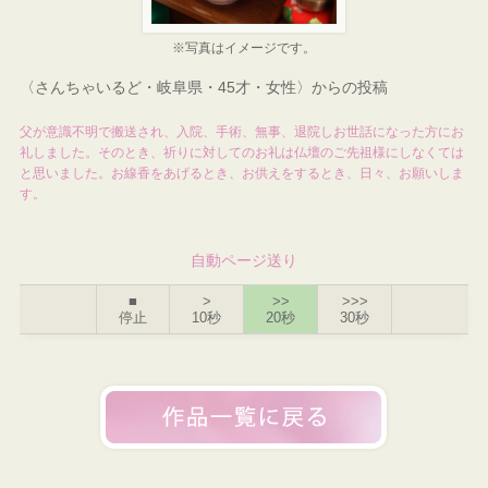
※写真はイメージです。
〈さんちゃいるど・岐阜県・45才・女性〉からの投稿
父が意識不明で搬送され、入院、手術、無事、退院しお世話になった方にお
礼しました。そのとき、祈りに対してのお礼は仏壇のご先祖様にしなくては
と思いました。お線香をあげるとき、お供えをするとき、日々、お願いしま
す。
自動ページ送り
■
>
>>
>>>
停止
10秒
20秒
30秒