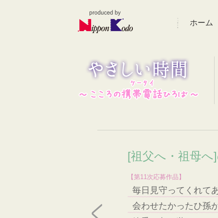
ホーム
[祖父へ・祖母へ
【第11次応募作品】
毎日見守ってくれて
会わせたかったひ孫