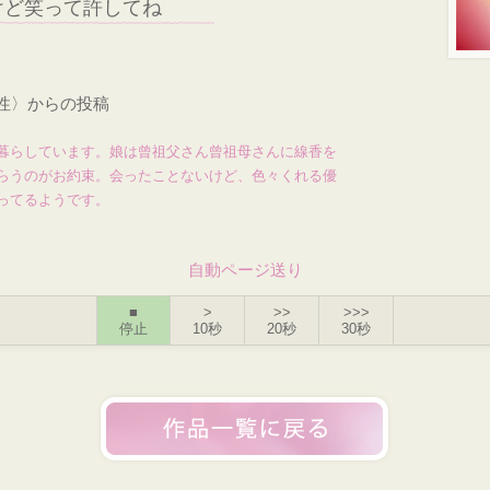
けど笑って許してね
女性〉からの投稿
暮らしています。娘は曾祖父さん曾祖母さんに線香を
らうのがお約束。会ったことないけど、色々くれる優
ってるようです。
自動ページ送り
■
>
>>
>>>
停止
10秒
20秒
30秒