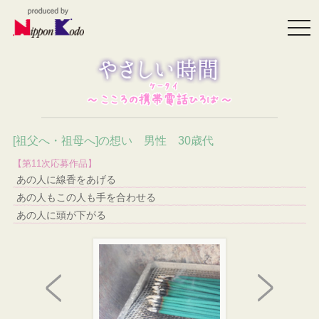
togg
navi
[祖父へ・祖母へ]の想い 男性 30歳代
【第11次応募作品】
あの人に線香をあげる
あの人もこの人も手を合わせる
あの人に頭が下がる