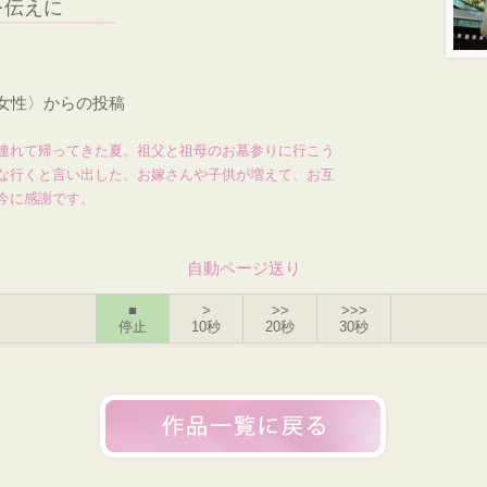
を伝えに
・女性〉からの投稿
連れて帰ってきた夏。祖父と祖母のお墓参りに行こう
な行くと言い出した。お嫁さんや子供が増えて、お互
今に感謝です。
自動ページ送り
■
>
>>
>>>
停止
10秒
20秒
30秒