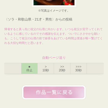
※写真はイメージです。
〈ソラ・和歌山県・21才・男性〉からの投稿
帰省すると真っ先に祖父の仏壇に向かいます。いつも祖父が見守ってくれて
いるように感じているのでその感謝を伝えます。ついでにささやかな願い
も。こうして祖父の仏壇の前で線香をあげている時間は僕達が唯一繋げてく
れる大切な時間だと思います。
自動ページ送り
■
>
>>
>>>
停止
10秒
20秒
30秒