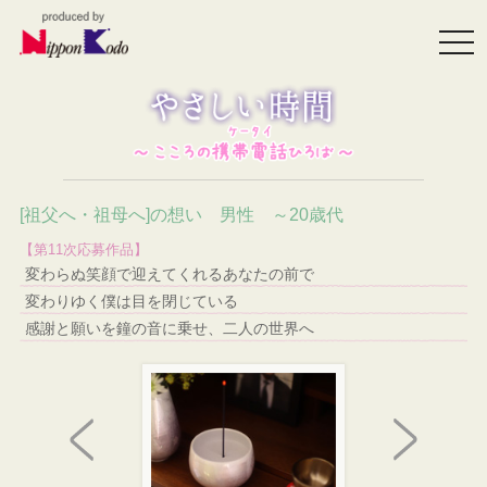
togg
navi
[祖父へ・祖母へ]の想い 男性 ～20歳代
【第11次応募作品】
変わらぬ笑顔で迎えてくれるあなたの前で
変わりゆく僕は目を閉じている
感謝と願いを鐘の音に乗せ、二人の世界へ