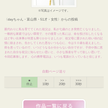
※写真はイメージです。
〈dayちゃん・富山県・51才・女性〉からの投稿
親代わりに私を育ててくれた祖父は、私が七歳のとき突然亡くなりました。
一般的な家庭ではない環境で、その後育った私には、命を投げ出したくなる
ほど辛い出来事が何度も降りかかりましたが、祖父母に愛された幼い頃の記
憶に励まされ、生かしてくれた恩をいつも心に、今は５０歳を超えました。
癌を患っているので、いつどうなるか分からない自分ですが、子供や孫に恵
まれた自分を祖父に知らせたい思いと、小さな孫達を守って欲しい思いで、
今回応募致します。 心の携帯電話は、いつも電源が入っていると信じます。
自動ページ送り
■
>
>>
>>>
停止
10秒
20秒
30秒