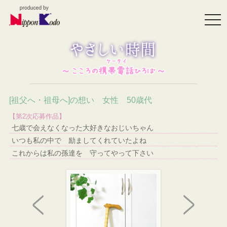
togg
navi
[祖父へ・祖母へ]の想い 女性 50歳代
【第2次応募作品】
七歳で会えなくなった大好きなおじいちゃん
いつも私の中で 励ましてくれていたよね
これからは私の孫達を 守ってやって下さい