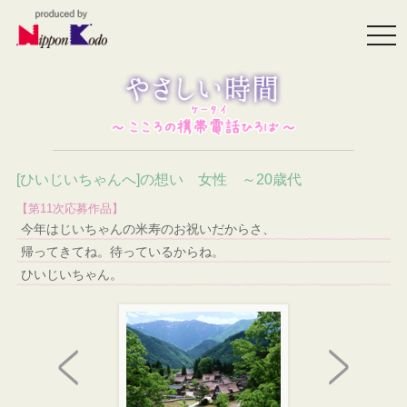
togg
navi
[ひいじいちゃんへ]の想い 女性 ～20歳代
【第11次応募作品】
今年はじいちゃんの米寿のお祝いだからさ、
帰ってきてね。待っているからね。
ひいじいちゃん。