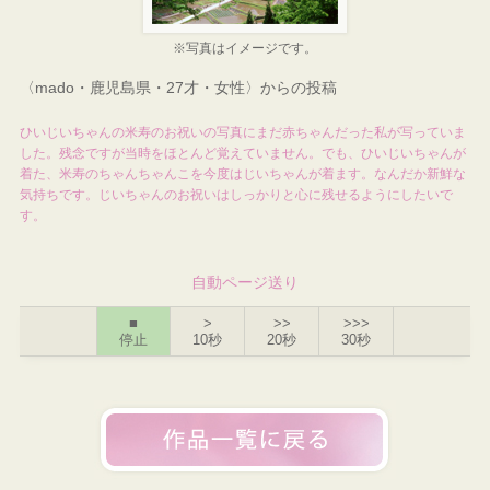
※写真はイメージです。
〈mado・鹿児島県・27才・女性〉からの投稿
ひいじいちゃんの米寿のお祝いの写真にまだ赤ちゃんだった私が写っていま
した。残念ですが当時をほとんど覚えていません。でも、ひいじいちゃんが
着た、米寿のちゃんちゃんこを今度はじいちゃんが着ます。なんだか新鮮な
気持ちです。じいちゃんのお祝いはしっかりと心に残せるようにしたいで
す。
自動ページ送り
■
>
>>
>>>
停止
10秒
20秒
30秒