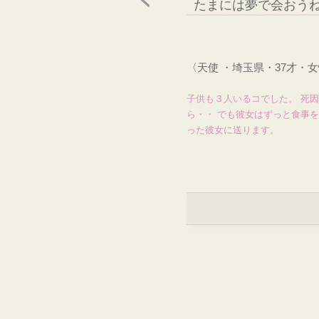
たまには夢で会おう
〈天使 ・埼玉県・37才・
子供も３人いるコでした。 死
ら・・ でも彼女はずっと食事
った彼女に送ります。