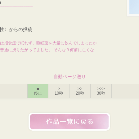
ね
女性〉からの投稿
因は拒食症で眠れず、睡眠薬を大量に飲んでしまったか
を普通に摂りたがってました。 そんな３何前に亡くな
自動ページ送り
■
>
>>
>>>
停止
10秒
20秒
30秒