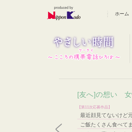
ホーム
[友へ]の想い 女
【第11次応募作品】
最近顔見てないけど
ご飯たくさん食べて