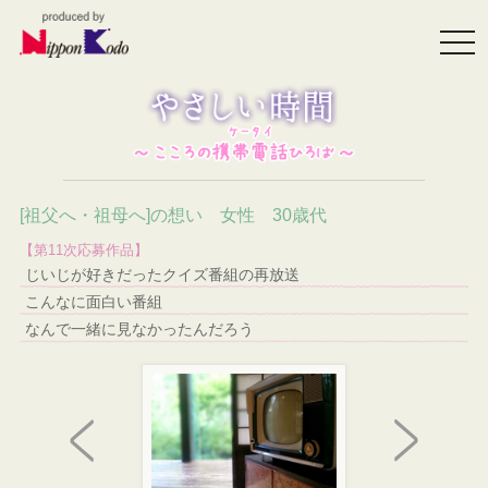
togg
navi
[祖父へ・祖母へ]の想い 女性 30歳代
【第11次応募作品】
じいじが好きだったクイズ番組の再放送
こんなに面白い番組
なんで一緒に見なかったんだろう