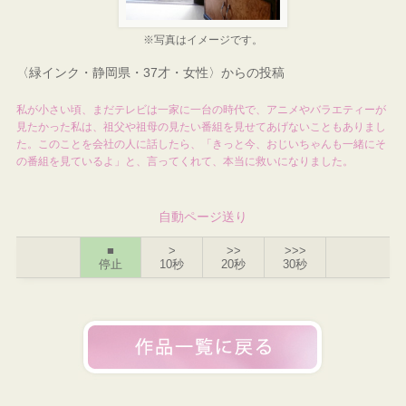
※写真はイメージです。
〈緑インク・静岡県・37才・女性〉からの投稿
私が小さい頃、まだテレビは一家に一台の時代で、アニメやバラエティーが
見たかった私は、祖父や祖母の見たい番組を見せてあげないこともありまし
た。このことを会社の人に話したら、「きっと今、おじいちゃんも一緒にそ
の番組を見ているよ」と、言ってくれて、本当に救いになりました。
自動ページ送り
■
>
>>
>>>
停止
10秒
20秒
30秒