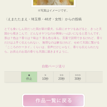
※写真はイメージです。
〈えまたたまえ・埼玉県・48才・女性〉からの投稿
とても食いしん坊だった我が家の愛犬。仏前にオヤツをあげると、きっと天
国から覗きこんで、どんなオヤツなのか興味いっぱいになると思うんです。
形は？色は？香りは？味は？ 形も色も味も、言葉で説明できるけれど、香り
だけは上手く伝えられない。 無理なのは解るけれど、せめて天国に繋がる
「こころのケータイ」くらいは、音声だけじゃなく、香りも伝えられたな
ら。お供えのお花の香りも天国に届きますように。
自動ページ送り
■
>
>>
>>>
停止
10秒
20秒
30秒