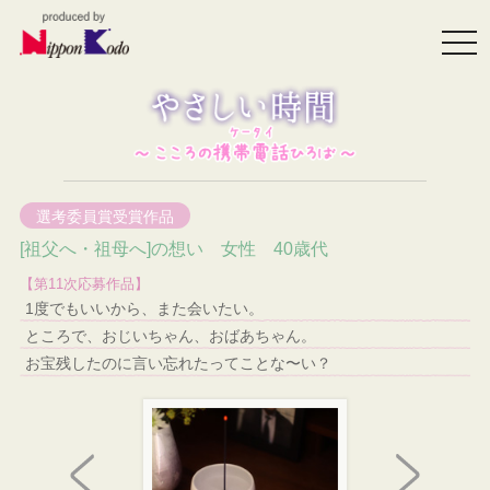
togg
navi
選考委員賞受賞作品
[祖父へ・祖母へ]の想い 女性 40歳代
【第11次応募作品】
1度でもいいから、また会いたい。
ところで、おじいちゃん、おばあちゃん。
お宝残したのに言い忘れたってことな〜い？