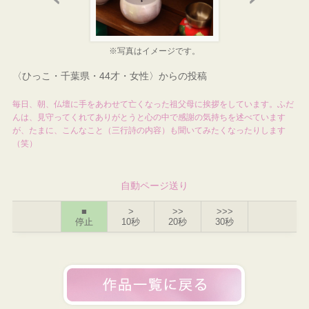
※写真はイメージです。
〈ひっこ・千葉県・44才・女性〉からの投稿
毎日、朝、仏壇に手をあわせて亡くなった祖父母に挨拶をしています。ふだ
んは、見守ってくれてありがとうと心の中で感謝の気持ちを述べています
が、たまに、こんなこと（三行詩の内容）も聞いてみたくなったりします
（笑）
自動ページ送り
■
>
>>
>>>
停止
10秒
20秒
30秒