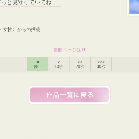
ずっと見守っていてね
才・女性〉からの投稿
自動ページ送り
■
>
>>
>>>
停止
10秒
20秒
30秒