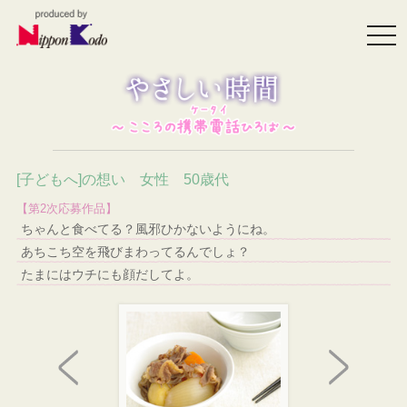
togg
navi
[子どもへ]の想い 女性 50歳代
【第2次応募作品】
ちゃんと食べてる？風邪ひかないようにね。
あちこち空を飛びまわってるんでしょ？
たまにはウチにも顔だしてよ。