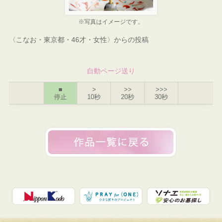
※写真はイメージです。
〈こなお・東京都・46才・女性〉からの投稿
自動ページ送り
■
>
>>
>>>
停止
10秒
20秒
30秒