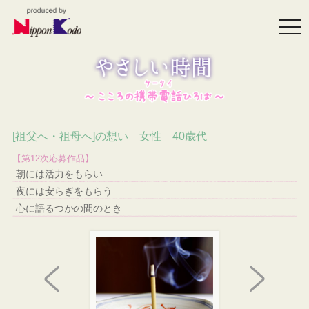
togg
navi
[祖父へ・祖母へ]の想い 女性 40歳代
【第12次応募作品】
朝には活力をもらい
夜には安らぎをもらう
心に語るつかの間のとき