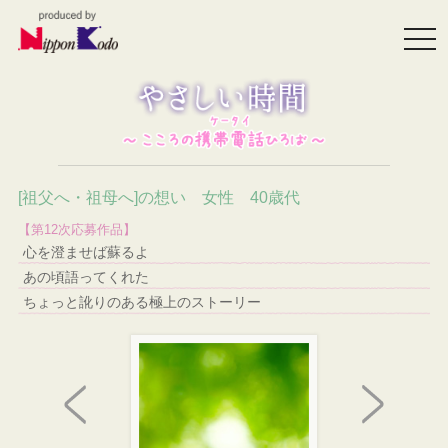
togg
navi
[祖父へ・祖母へ]の想い 女性 40歳代
【第12次応募作品】
心を澄ませば蘇るよ
あの頃語ってくれた
ちょっと訛りのある極上のストーリー