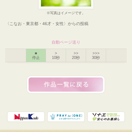
※写真はイメージです。
〈こなお・東京都・46才・女性〉からの投稿
自動ページ送り
■
>
>>
>>>
停止
10秒
20秒
30秒