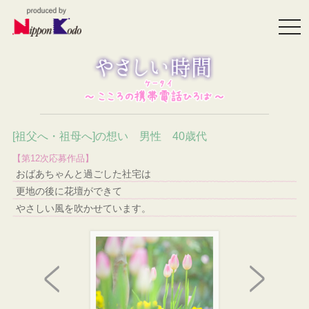
togg
navi
[祖父へ・祖母へ]の想い 男性 40歳代
【第12次応募作品】
おばあちゃんと過ごした社宅は
更地の後に花壇ができて
やさしい風を吹かせています。