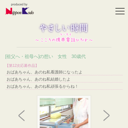
togg
navi
[祖父へ・祖母へ]の想い 女性 30歳代
【第12次応募作品】
おばあちゃん、あのね私看護師になったよ
おばあちゃん、あのね私結婚したよ
おばあちゃん、あのね私頑張るからね！