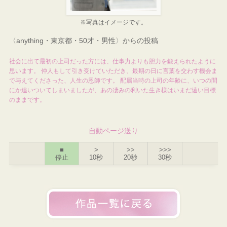
※写真はイメージです。
〈anything・東京都・50才・男性〉からの投稿
社会に出て最初の上司だった方には、仕事力よりも胆力を鍛えられたように
思います。 仲人もして引き受けていただき、最期の日に言葉を交わす機会ま
で与えてくださった、人生の恩師です。 配属当時の上司の年齢に、いつの間
にか追いついてしまいましたが、あの凄みの利いた生き様はいまだ遠い目標
のままです。
自動ページ送り
■
>
>>
>>>
停止
10秒
20秒
30秒