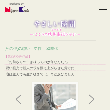
togg
navi
[その他]の想い 男性 50歳代
【第2次応募作品】
「お前さんの生き様ってのは何なんだ?」
鋭い眼光で新人の僕を慄え上がらせた貴方に
歳は並んでも生き様までは、まだ及びません