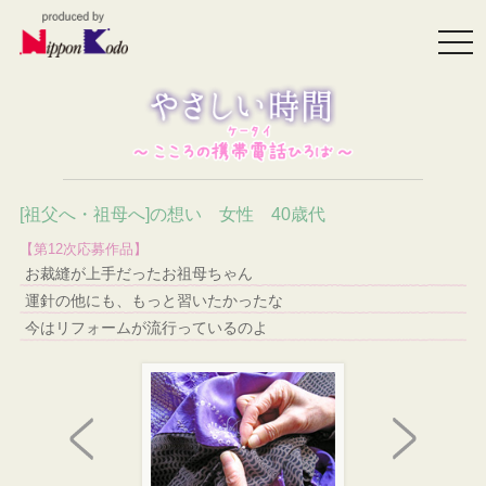
togg
navi
[祖父へ・祖母へ]の想い 女性 40歳代
【第12次応募作品】
お裁縫が上手だったお祖母ちゃん
運針の他にも、もっと習いたかったな
今はリフォームが流行っているのよ